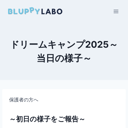
内
容
を
ス
キ
ドリームキャンプ2025～
ッ
プ
当日の様子～
保護者の方へ
～初日の様子をご報告～