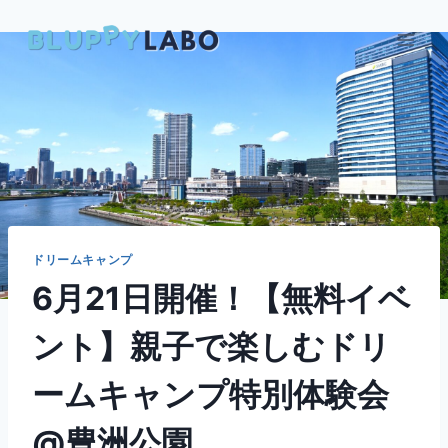
内
容
を
ス
キ
ッ
プ
ドリームキャンプ
6月21日開催！【無料イベ
ント】親子で楽しむドリ
ームキャンプ特別体験会
@豊洲公園