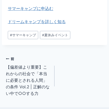
サマーキャンプに申込む
ドリームキャンプを詳しく知る
投
#
サマーキャンプ
#
夏休みイベント
稿
タ
グ:
投
前
【偏差値より重要】こ
稿
れからの社会で「本当
ナ
に必要とされる人間」
の条件 Vol.2 | 正解のな
ビ
い中で○○する力
ゲ