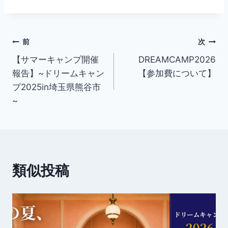
投
前
次
【サマーキャンプ開催
DREAMCAMP2026
稿
報告】~ドリームキャン
【参加費について】
ナ
プ2025in埼玉県熊谷市
~
ビ
ゲ
ー
類似投稿
シ
ョ
ン