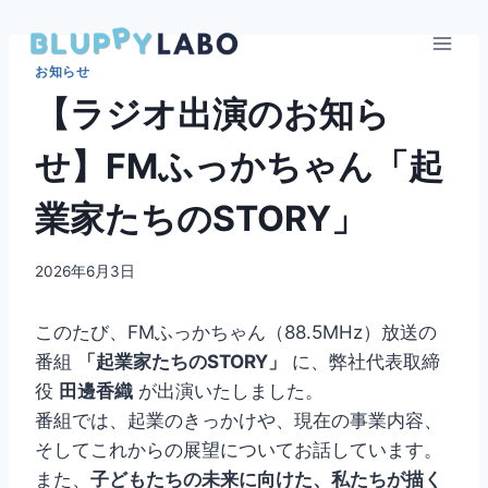
内
容
を
お知らせ
ス
【ラジオ出演のお知ら
キ
せ】FMふっかちゃん「起
ッ
プ
業家たちのSTORY」
2026年6月3日
このたび、FMふっかちゃん（88.5MHz）放送の
番組
「起業家たちのSTORY」
に、弊社代表取締
役
田邊香織
が出演いたしました。
番組では、起業のきっかけや、現在の事業内容、
そしてこれからの展望についてお話しています。
また、
子どもたちの未来に向けた、私たちが描く