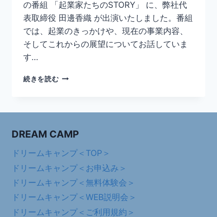
の番組 「起業家たちのSTORY」 に、弊社代
ド
リ
表取締役 田邊香織 が出演いたしました。番組
ー
では、起業のきっかけや、現在の事業内容、
ム
そしてこれからの展望についてお話していま
キ
す…
ャ
ン
【ラ
プ
続きを読む
ジ
＠
オ
埼
出
玉
演
の
DREAM CAMP
お
知
ドリームキャンプ＜TOP＞
ら
ドリームキャンプ＜お申込み＞
せ】
FM
ドリームキャンプ＜無料体験会＞
ふ
ドリームキャンプ＜WEB説明会＞
っ
か
ドリームキャンプ＜ご利用規約＞