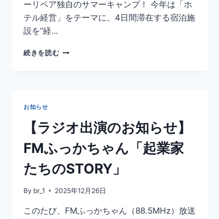
ーリペア独自のサマーキャンプ！ 今年は「ホ
テル経営」をテーマに、4日間滞在する宿泊施
設を”経…
【2026
続きを読む
年
サ
マ
ー
キ
お知らせ
ャ
ン
【ラジオ出演のお知らせ】
プ】
小
FMふっかちゃん「起業家
学
生・
たちのSTORY」
中
学
By
br_1
2025年12月26日
生
向
このたび、FMふっかちゃん（88.5MHz）放送
け