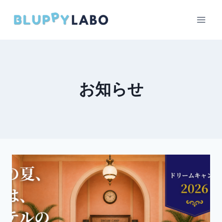
内
容
を
ス
キ
ッ
お知らせ
プ